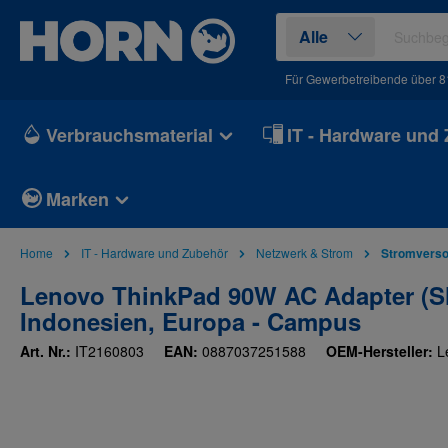
springen
Zur Hauptnavigation springen
Alle
Für Gewerbetreibende über 81
Verbrauchsmaterial
IT - Hardware und
Marken
Home
IT - Hardware und Zubehör
Netzwerk & Strom
Stromvers
Lenovo ThinkPad 90W AC Adapter (Slim
Indonesien, Europa - Campus
Art. Nr.:
IT2160803
EAN:
0887037251588
OEM-Hersteller:
L
Bildergalerie überspringen