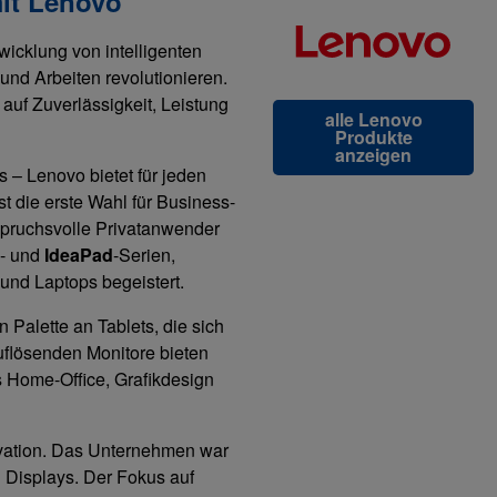
mit Lenovo
twicklung von intelligenten
und Arbeiten revolutionieren.
uf Zuverlässigkeit, Leistung
alle Lenovo
Produkte
anzeigen
 – Lenovo bietet für jeden
ist die erste Wahl für Business-
nspruchsvolle Privatanwender
- und
IdeaPad
-Serien,
nd Laptops begeistert.
 Palette an Tablets, die sich
auflösenden Monitore bieten
s Home-Office, Grafikdesign
ovation. Das Unternehmen war
n Displays. Der Fokus auf