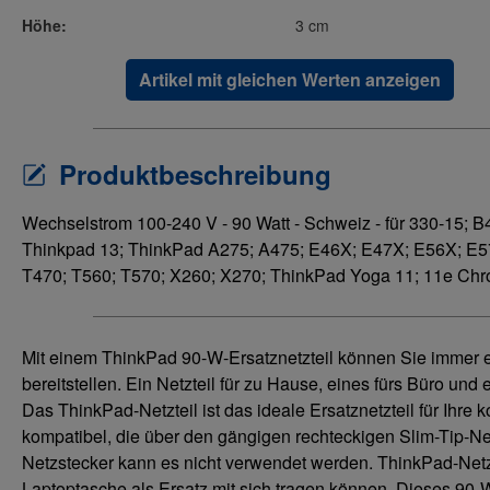
Höhe:
3 cm
Artikel mit gleichen Werten anzeigen
Produktbeschreibung
Wechselstrom 100-240 V - 90 Watt - Schweiz - für 330-15;
Thinkpad 13; ThinkPad A275; A475; E46X; E47X; E56X; E57
T470; T560; T570; X260; X270; ThinkPad Yoga 11; 11e Chr
Mit einem ThinkPad 90-W-Ersatznetzteil können Sie immer e
bereitstellen. Ein Netzteil für zu Hause, eines fürs Büro und
Das ThinkPad-Netzteil ist das ideale Ersatznetzteil für Ihre
kompatibel, die über den gängigen rechteckigen Slim-Tip-Ne
Netzstecker kann es nicht verwendet werden. ThinkPad-Netzt
Laptoptasche als Ersatz mit sich tragen können. Dieses 90-W