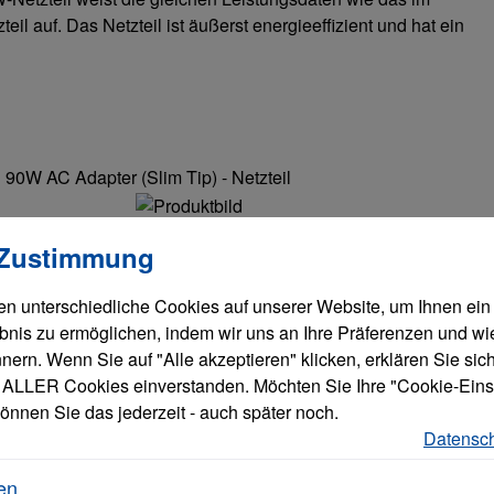
l auf. Das Netzteil ist äußerst energieeffizient und hat ein
90W AC Adapter (Slim Tip) - Netzteil
llungen
verwendet Cookies, um eine bestmögliche Erfahrung bieten zu
d 90W AC
 Zustimmung
 - Netzteil
-240 V - 90 Watt
n unterschiedliche Cookies auf unserer Website, um Ihnen ein
opa - für 330-15;
bnis zu ermöglichen, indem wir uns an Ihre Präferenzen und wi
 M5400; ThinkPad
ern. Wenn Sie auf "Alle akzeptieren" klicken, erklären Sie sich
ook; Thinkpad
ALLER Cookies einverstanden. Möchten Sie Ihre "Cookie-Eins
75; A475; E46X;
önnen Sie das jederzeit - auch später noch.
X; L460; L470;
Datensch
Yoga; P50; P51;
 T560; T570;
en