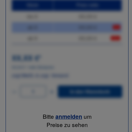
Stück
Preis netto
bis
X
XX,XX €
ab
X
XX,XX €
-X%
ab
X
XX,XX €
-XX%
XX,XX €
*
XX,XX €
*
netto Stückpreis
zzgl.MwSt. & zzgl. Versand
In den Warenkorb
Bitte
anmelden
um
Preise zu sehen