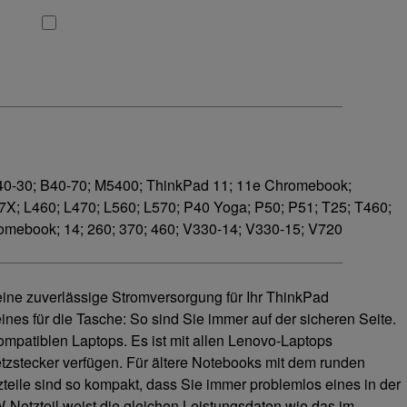
 B40-30; B40-70; M5400; ThinkPad 11; 11e Chromebook;
X; L460; L470; L560; L570; P40 Yoga; P50; P51; T25; T460;
omebook; 14; 260; 370; 460; V330-14; V330-15; V720
ine zuverlässige Stromversorgung für Ihr ThinkPad
 eines für die Tasche: So sind Sie immer auf der sicheren Seite.
 kompatiblen Laptops. Es ist mit allen Lenovo-Laptops
tzstecker verfügen. Für ältere Notebooks mit dem runden
eile sind so kompakt, dass Sie immer problemlos eines in der
-Netzteil weist die gleichen Leistungsdaten wie das im