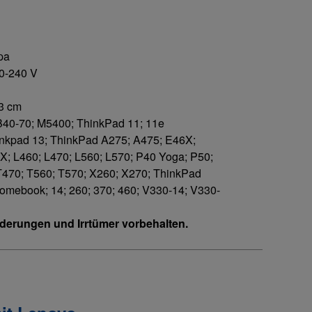
pa
0-240 V
 3 cm
B40-70; M5400; ThinkPad 11; 11e
nkpad 13; ThinkPad A275; A475; E46X;
; L460; L470; L560; L570; P40 Yoga; P50;
T470; T560; T570; X260; X270; ThinkPad
omebook; 14; 260; 370; 460; V330-14; V330-
erungen und Irrtümer vorbehalten.