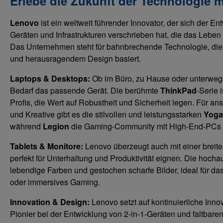
Erlebe die Zukunft der Technologie 
Lenovo
ist ein weltweit führender Innovator, der sich der En
Geräten und Infrastrukturen verschrieben hat, die das Leben 
Das Unternehmen steht für bahnbrechende Technologie, die a
und herausragendem Design basiert.
Laptops & Desktops:
Ob im Büro, zu Hause oder unterwegs
Bedarf das passende Gerät. Die berühmte
ThinkPad
-Serie 
Profis, die Wert auf Robustheit und Sicherheit legen. Für a
und Kreative gibt es die stilvollen und leistungsstarken
Yoga
während
Legion
die Gaming-Community mit High-End-PCs u
Tablets & Monitore:
Lenovo überzeugt auch mit einer breiten
perfekt für Unterhaltung und Produktivität eignen. Die hoch
lebendige Farben und gestochen scharfe Bilder, ideal für da
oder immersives Gaming.
Innovation & Design:
Lenovo setzt auf kontinuierliche Inn
Pionier bei der Entwicklung von 2-in-1-Geräten und faltbare