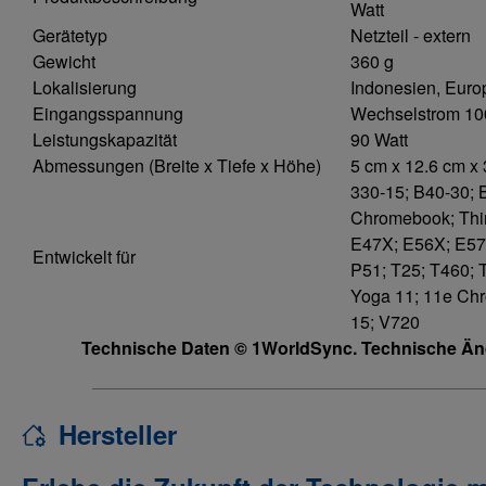
Watt
Gerätetyp
Netzteil - extern
Gewicht
360 g
Lokalisierung
Indonesien, Euro
Eingangsspannung
Wechselstrom 10
Leistungskapazität
90 Watt
Abmessungen (Breite x Tiefe x Höhe)
5 cm x 12.6 cm x
330-15; B40-30; 
Chromebook; Thi
E47X; E56X; E57X
Entwickelt für
P51; T25; T460; 
Yoga 11; 11e Chr
15; V720
Technische Daten © 1WorldSync. Technische Änd
Hersteller