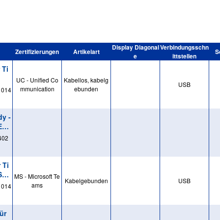
Display Diagonal
Verbindungsschn
Zertifizierungen
Artikelart
S
e
ittstellen
 Ti
UC - Unified Co
Kabellos, kabelg
USB
mmunication
ebunden
1014
dy -
E
402
 Ti
 Sky
MS - Microsoft Te
Kabelgebunden
USB
ams
1014
ür