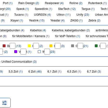
Port
(1)
Rain Design
(2)
Realpower
(4)
Roline
(2)
Rutenbeck
(1)
oryt
(20)
Speck
(1)
Speedlink
(1)
StarTech
(12)
Targus
(1)
Tech
rust
(1)
Tucano
(1)
UGREEN
(4)
Ultron
(11)
Unify
(23)
Urban Ar
s
(9)
Xlayer
(1)
Yealink
(15)
Yeastar
(4)
ZAGG
(1)
Zebra
(2)
Kabelgebunden
(4)
Kabellos
(4)
Kabellos, kabelgebunden
(2)
antimikro
fon
(9)
für Mobiltelefon / Kamera
(1)
für VoIP-Telefon
(1)
für schnurloses 
Braun
(13)
Gelb
(2)
Gold
(3)
Grau
(21)
Grün
(
ber
(2)
Violett
(1)
Weiß
(23)
- Unified Communication
(3)
(9)
5,5 Zoll
(1)
6 Zoll
(46)
6,1 Zoll
(1)
6,5 Zoll
(1)
6,7 Zoll
(3)
)