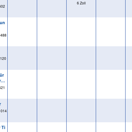
6 Zoll
402
tun
3488
120
ür
z -
421
r
1014
 Ti