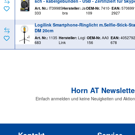
sch - kabelgebunden - USB - Zertifiziert für Skyp
r Unternehmen
Art. Nr.:
IT39985
Hersteller:
Ja
OEM-Nr.
7410-
EAN:
570699
333
bra
109
2927
Logilink Smartphone-Ringlicht m.Selfie-Stick-Sta
DM 20cm
Art. Nr.:
1135
Hersteller:
Logi
OEM-Nr.
AA0
EAN:
405279
683
Link
156
678
Horn AT Newslette
Einfach anmelden und keine Neuigkeiten und Aktio