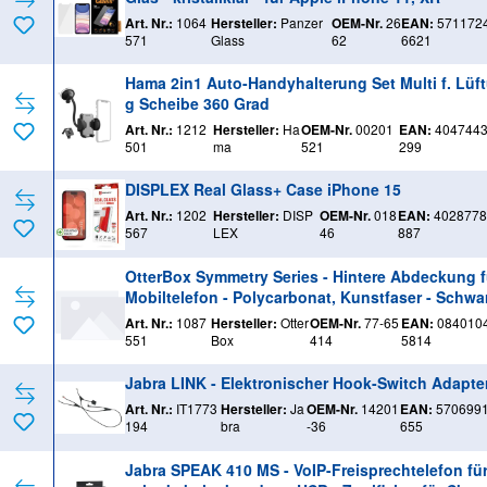
Art. Nr.:
1064
Hersteller:
Panzer
OEM-Nr.
26
EAN:
571172
571
Glass
62
6621
Hama 2in1 Auto-Handyhalterung Set Multi f. Lüf
g Scheibe 360 Grad
Art. Nr.:
1212
Hersteller:
Ha
OEM-Nr.
00201
EAN:
404744
501
ma
521
299
DISPLEX Real Glass+ Case iPhone 15
Art. Nr.:
1202
Hersteller:
DISP
OEM-Nr.
018
EAN:
4028778
567
LEX
46
887
OtterBox Symmetry Series - Hintere Abdeckung f
Mobiltelefon - Polycarbonat, Kunstfaser - Schwar
für Apple iPhone 12, 12 Pro
Art. Nr.:
1087
Hersteller:
Otter
OEM-Nr.
77-65
EAN:
084010
551
Box
414
5814
Jabra LINK - Elektronischer Hook-Switch Adapte
Art. Nr.:
IT1773
Hersteller:
Ja
OEM-Nr.
14201
EAN:
570699
194
bra
-36
655
Jabra SPEAK 410 MS - VoIP-Freisprechtelefon für