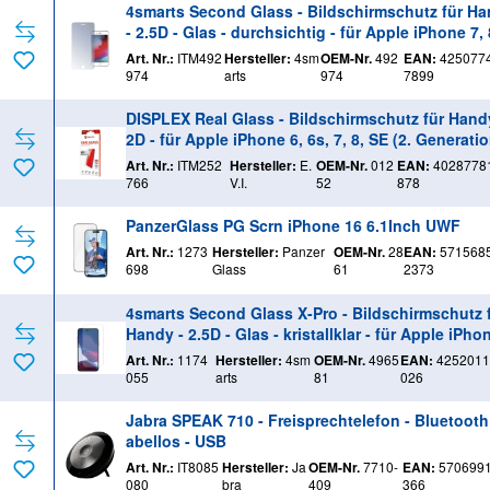
4smarts Second Glass - Bildschirmschutz für H
- 2.5D - Glas - durchsichtig - für Apple iPhone 7, 
E (2. Generation)
Art. Nr.:
ITM492
Hersteller:
4sm
OEM-Nr.
492
EAN:
425077
974
arts
974
7899
DISPLEX Real Glass - Bildschirmschutz für Hand
2D - für Apple iPhone 6, 6s, 7, 8, SE (2. Generatio
Art. Nr.:
ITM252
Hersteller:
E.
OEM-Nr.
012
EAN:
4028778
766
V.I.
52
878
PanzerGlass PG Scrn iPhone 16 6.1Inch UWF
Art. Nr.:
1273
Hersteller:
Panzer
OEM-Nr.
28
EAN:
571568
698
Glass
61
2373
4smarts Second Glass X-Pro - Bildschirmschutz 
Handy - 2.5D - Glas - kristallklar - für Apple iPho
3, 13 Pro, 14
Art. Nr.:
1174
Hersteller:
4sm
OEM-Nr.
4965
EAN:
4252011
055
arts
81
026
Jabra SPEAK 710 - Freisprechtelefon - Bluetooth 
abellos - USB
Art. Nr.:
IT8085
Hersteller:
Ja
OEM-Nr.
7710-
EAN:
570699
080
bra
409
366