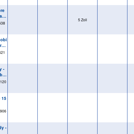
ere
stf
5 Zoll
638
Mobi
rati
421
y -
rbe
120
 15
906
dy -