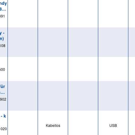
andy
8, S
491
y -
n)
108
500
für
ne 1
902
- k
Kabellos
USB
1020