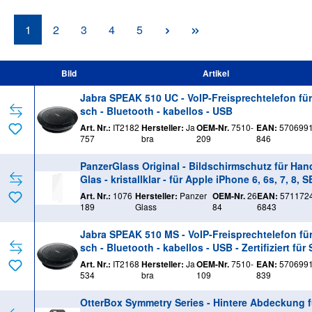
Seite
Seite
Seite
Seite
Seite
1
2
3
4
5
Bild
Artikel
Jabra SPEAK 510 UC - VoIP-Freisprechtelefon für
sch - Bluetooth - kabellos - USB
Art. Nr.:
IT2182
Hersteller:
Ja
OEM-Nr.
7510-
EAN:
570699
757
bra
209
846
PanzerGlass Original - Bildschirmschutz für Han
Glas - kristallklar - für Apple iPhone 6, 6s, 7, 8, S
(2. Generation)
Art. Nr.:
1076
Hersteller:
Panzer
OEM-Nr.
26
EAN:
571172
189
Glass
84
6843
Jabra SPEAK 510 MS - VoIP-Freisprechtelefon für
sch - Bluetooth - kabellos - USB - Zertifiziert für
pe für Unternehmen
Art. Nr.:
IT2168
Hersteller:
Ja
OEM-Nr.
7510-
EAN:
570699
534
bra
109
839
OtterBox Symmetry Series - Hintere Abdeckung f