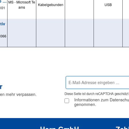
e fü
MS - Microsoft Te
Kabelgebunden
USB
ams
101
tiv
2066
E-
r
Mail-
Adresse
nen mehr verpassen.
Diese Seite ist durch reCAPTCHA geschützt 
*
Informationen zum Datenschutz
genommen.