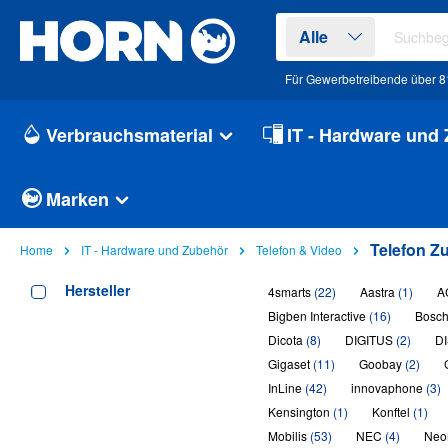
springen
Zur Hauptnavigation springen
Alle
Für Gewerbetreibende über 81
Verbrauchsmaterial
IT - Hardware und
Marken
Telefon Z
Home
IT - Hardware und Zubehör
Telefon & Video
Hersteller
4smarts
(22)
Aastra
(1)
A
Bigben Interactive
(16)
Bosc
Dicota
(8)
DIGITUS
(2)
D
Gigaset
(11)
Goobay
(2)
InLine
(42)
innovaphone
(3)
Kensington
(1)
Konftel
(1)
Mobilis
(53)
NEC
(4)
Neo