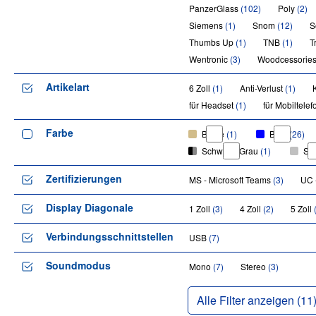
PanzerGlass
(102)
Poly
(2)
Siemens
(1)
Snom
(12)
S
Thumbs Up
(1)
TNB
(1)
T
Wentronic
(3)
Woodcessorie
Artikelart
6 Zoll
(1)
Anti-Verlust
(1)
für Headset
(1)
für Mobiltele
Farbe
Beige
(1)
Blau
(26)
Schwarz, Grau
(1)
Sil
Zertifizierungen
MS - Microsoft Teams
(3)
UC 
Display Diagonale
1 Zoll
(3)
4 Zoll
(2)
5 Zoll
Verbindungsschnittstellen
USB
(7)
Soundmodus
Mono
(7)
Stereo
(3)
Alle Filter anzeigen (
11