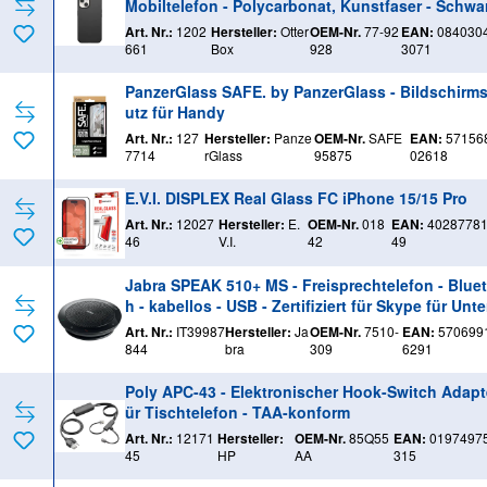
Mobiltelefon - Polycarbonat, Kunstfaser - Schwar
für Apple iPhone 13, 14, 15, 16e
Art. Nr.:
1202
Hersteller:
Otter
OEM-Nr.
77-92
EAN:
084030
661
Box
928
3071
PanzerGlass SAFE. by PanzerGlass - Bildschirm
utz für Handy
Art. Nr.:
127
Hersteller:
Panze
OEM-Nr.
SAFE
EAN:
57156
7714
rGlass
95875
02618
E.V.I. DISPLEX Real Glass FC iPhone 15/15 Pro
Art. Nr.:
12027
Hersteller:
E.
OEM-Nr.
018
EAN:
4028778
46
V.I.
42
49
Jabra SPEAK 510+ MS - Freisprechtelefon - Blue
h - kabellos - USB - Zertifiziert für Skype für Unt
hmen
Art. Nr.:
IT39987
Hersteller:
Ja
OEM-Nr.
7510-
EAN:
570699
844
bra
309
6291
Poly APC-43 - Elektronischer Hook-Switch Adapte
ür Tischtelefon - TAA-konform
Art. Nr.:
12171
Hersteller:
OEM-Nr.
85Q55
EAN:
0197497
45
HP
AA
315