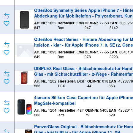
OtterBox Symmetry Series Apple iPhone 7 - Hint
Abdeckung für Mobiltelefon - Polycarbonat, Kun
aser - Schwarz - für Apple iPhone 7
Art. Nr.:
1052
Hersteller:
Otter
OEM-Nr.
77-53
EAN:
506025
847
Box
947
8142
OtterBox React Series - Hintere Abdeckung für 
ltelefon - klar - für Apple iPhone 7, 8, SE (2. Gene
on), SE (3rd generation)
Art. Nr.:
1093
Hersteller:
Otter
OEM-Nr.
77-65
EAN:
084010
649
Box
078
3223
DISPLEX Real Glass - Bildschirmschutz für Hand
Glas - mit Sichtschutzfilter - 2-Wege - Rahmenfa
schwarz - für Apple iPhone 15, 15 Pro
Art. Nr.:
1202
Hersteller:
DISP
OEM-Nr.
018
EAN:
4028778
566
LEX
44
863
4smarts Silikon Case Cupertino für Apple iPhone
MagSafe-kompatibel
Art. Nr.:
1204
Hersteller:
4sm
OEM-Nr.
5405
EAN:
4252011
288
arts
79
529
PanzerGlass Original - Bildschirmschutz für Han
Glas - kristallklar - für Apple iPhone 11, XR