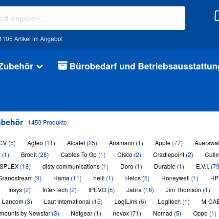
105 Artikel im Angebot
 Zubehör
Bürobedarf und Betriebsausstattun
ubehör
1459 Produkte
CV
(5)
Agfeo
(11)
Alcatel
(25)
Ansmann
(1)
Apple
(77)
Auerswa
h
(1)
Brodit
(28)
Cables To Go
(1)
Cisco
(2)
Cradlepoint
(2)
Cull
ISPLEX
(18)
disty communications
(1)
Doro
(1)
Durable
(1)
E.V.I.
(79
Grandstream
(9)
Hama
(11)
helit
(1)
Helos
(5)
Honeywell
(1)
H
Insys
(2)
Inter-Tech
(2)
IPEVO
(5)
Jabra
(16)
Jim Thomson
(1)
Lancom
(3)
Laut International
(15)
LogiLink
(6)
Logitech
(1)
M-CA
mounts by Newstar
(3)
Netgear
(1)
nevox
(71)
Nomad
(5)
Oppo
(1)