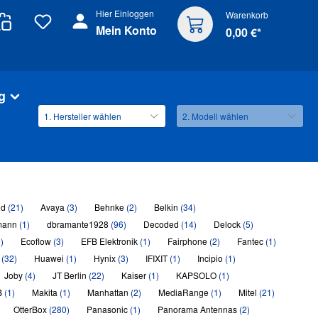
Hier Einloggen
Warenkorb
Mein Konto
0,00 €*
g
ld
(21)
Avaya
(3)
Behnke
(2)
Belkin
(34)
mann
(1)
dbramante1928
(96)
Decoded
(14)
Delock
(5)
)
Ecoflow
(3)
EFB Elektronik
(1)
Fairphone
(2)
Fantec
(1)
P
(32)
Huawei
(1)
Hynix
(3)
IFIXIT
(1)
Incipio
(1)
Joby
(4)
JT Berlin
(22)
Kaiser
(1)
KAPSOLO
(1)
B
(1)
Makita
(1)
Manhattan
(2)
MediaRange
(1)
Mitel
(21)
OtterBox
(280)
Panasonic
(1)
Panorama Antennas
(2)