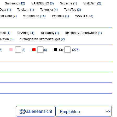
Samsung
(42)
SANDBERG
(3)
Scosche
(1)
ShiftCam
(2)
 Data
(1)
Telekom
(1)
Teltonika
(4)
TerraTec
(3)
mor Gear
(7)
Vonmählen
(14)
Walimex
(1)
WANTEC
(3)
biell
(1)
für Airtag
(4)
für Handy
(1)
für Handy, Smartwatch
(1)
Telefon
(5)
für tragbaren Stromerzeuger
(2)
7)
Pink
(8)
Rot
(6)
Schwarz
(275)
Galerieansicht