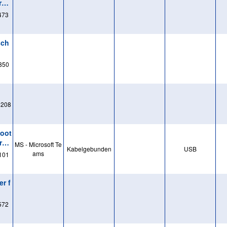
z -
473
sch
850
1208
toot
erne
MS - Microsoft Te
Kabelgebunden
USB
ams
101
r f
572