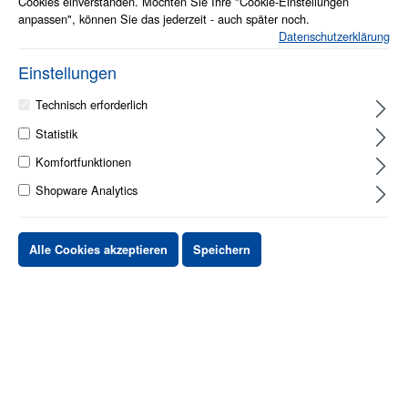
Cookies einverstanden. Möchten Sie Ihre "Cookie-Einstellungen
anpassen", können Sie das jederzeit - auch später noch.
Datenschutzerklärung
Einstellungen
1 - 2 Werktage
Technisch erforderlich
Statistik
Stück
Preis netto
Komfortfunktionen
Shopware Analytics
bis
X
XX,XX €
ab
X
XX,XX €
-X%
Alle Cookies akzeptieren
Speichern
ab
X
XX,XX €
-XX%
XX,XX €
*
XX,XX €
*
netto Stückpreis
zzgl.MwSt. & zzgl. Versand