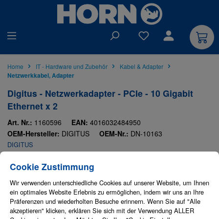
alt springen
Du hast 0 Produkte auf
Home
IT - Hardware und Zubehör
Kabel & Adapter
Netzwerkkabel, Adapter
Digitus - Netzwerkadapter - PCIe - 10 Gigabit
Ethernet x 2
Art. Nr.:
1160596
EAN:
4016032484950
OEM-Hersteller:
DIGITUS
OEM-Nr.:
DN-10163
DIGITUS
Cookie-Einstellungen
Diese Website verwendet Cookies, um eine bestmögliche Erfahrung bieten zu
Bildergalerie überspringen
Cookie Zustimmung
Wir verwenden unterschiedliche Cookies auf unserer Website, um Ihnen
ein optimales Website Erlebnis zu ermöglichen, indem wir uns an Ihre
Präferenzen und wiederholten Besuche erinnern. Wenn Sie auf "Alle
akzeptieren" klicken, erklären Sie sich mit der Verwendung ALLER