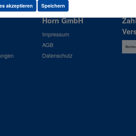
es akzeptieren
Speichern
Horn GmbH
Zah
Ver
Impressum
AGB
Rechn
lungen
Datenschutz