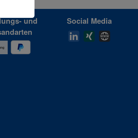
lungs- und
Social Media
sandarten
LinkedIn
Xing
Horn Website
ung
PayPal