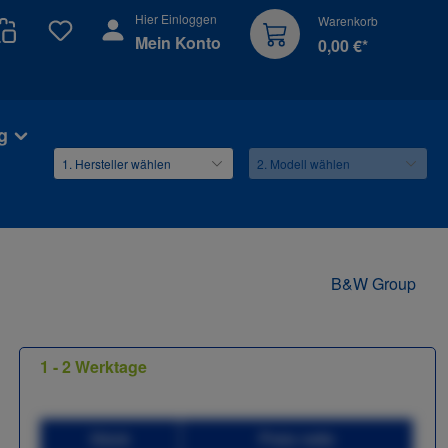
Hier Einloggen
Warenkorb
Du hast 0 Produkte auf dem Merkzettel
Mein Konto
0,00 €*
g
B&W Group
1 - 2 Werktage
Stück
Preis netto