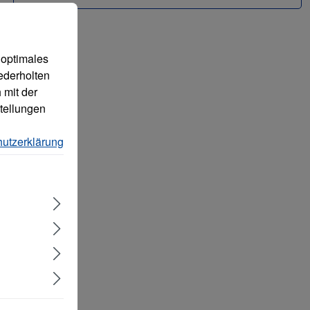
 können.
Mehr Informationen ...
 optimales
ederholten
 mit der
tellungen
utzerklärung