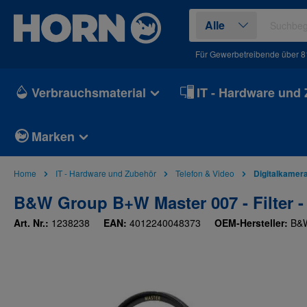
springen
Zur Hauptnavigation springen
Alle
Für Gewerbetreibende über 81
Verbrauchsmaterial
IT - Hardware und
Marken
Home
IT - Hardware und Zubehör
Telefon & Video
Digitalkamer
B&W Group B+W Master 007 - Filter - S
Art. Nr.:
1238238
EAN:
4012240048373
OEM-Hersteller:
B&
Bildergalerie überspringen