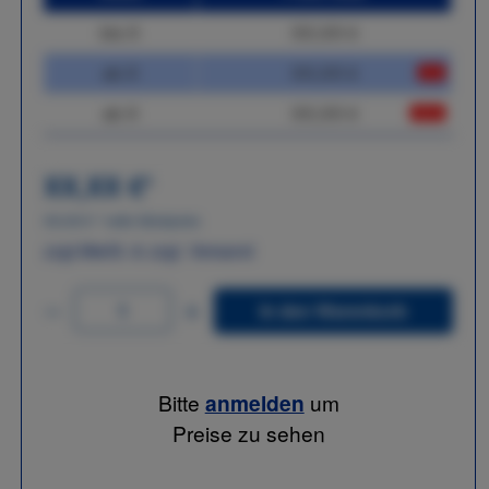
bis
X
XX,XX €
ab
X
XX,XX €
-X%
ab
X
XX,XX €
-XX%
XX,XX €
*
XX,XX €
*
netto Stückpreis
zzgl.MwSt. & zzgl. Versand
In den Warenkorb
Bitte
anmelden
um
Preise zu sehen