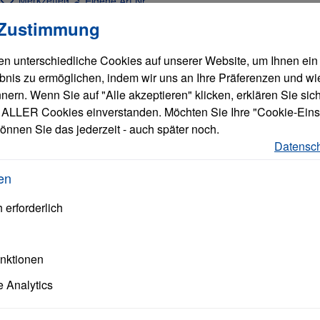
Merkzettel
Eigene Art.Nr.
llungen
verwendet Cookies, um eine bestmögliche Erfahrung bieten zu
 Zustimmung
n unterschiedliche Cookies auf unserer Website, um Ihnen ein
bnis zu ermöglichen, indem wir uns an Ihre Präferenzen und wi
ern. Wenn Sie auf "Alle akzeptieren" klicken, erklären Sie sich
ALLER Cookies einverstanden. Möchten Sie Ihre "Cookie-Eins
önnen Sie das jederzeit - auch später noch.
Datensch
en
 erforderlich
unktionen
alle B&W Group
 Analytics
Produkte
anzeigen